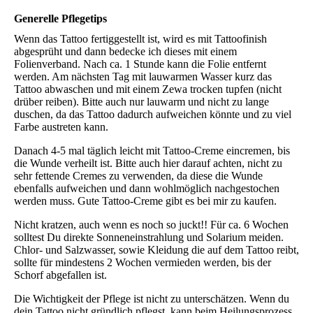
Generelle Pflegetips
Wenn das Tattoo fertiggestellt ist, wird es mit Tattoofinish
abgesprüht und dann bedecke ich dieses mit einem
Folienverband. Nach ca. 1 Stunde kann die Folie entfernt
werden. Am nächsten Tag mit lauwarmen Wasser kurz das
Tattoo abwaschen und mit einem Zewa trocken tupfen (nicht
drüber reiben). Bitte auch nur lauwarm und nicht zu lange
duschen, da das Tattoo dadurch aufweichen könnte und zu viel
Farbe austreten kann.
Danach 4-5 mal täglich leicht mit Tattoo-Creme eincremen, bis
die Wunde verheilt ist. Bitte auch hier darauf achten, nicht zu
sehr fettende Cremes zu verwenden, da diese die Wunde
ebenfalls aufweichen und dann wohlmöglich nachgestochen
werden muss. Gute Tattoo-Creme gibt es bei mir zu kaufen.
Nicht kratzen, auch wenn es noch so juckt!! Für ca. 6 Wochen
solltest Du direkte Sonneneinstrahlung und Solarium meiden.
Chlor- und Salzwasser, sowie Kleidung die auf dem Tattoo reibt,
sollte für mindestens 2 Wochen vermieden werden, bis der
Schorf abgefallen ist.
Die Wichtigkeit der Pflege ist nicht zu unterschätzen. Wenn du
dein Tattoo nicht gründlich pflegst, kann beim Heilungsprozess