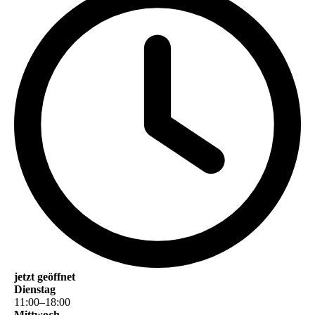
jetzt geöffnet
Dienstag
11
:
00
–
18
:
00
Mittwoch