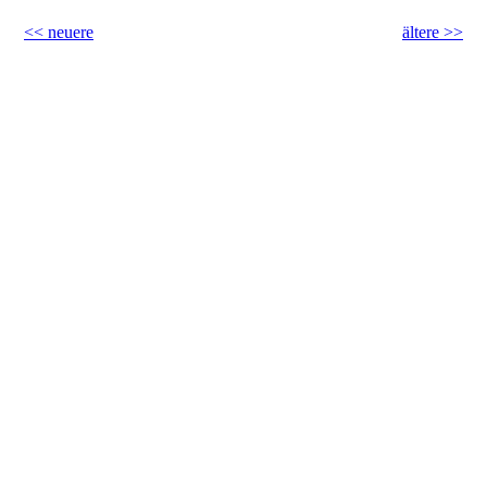
<< neuere
ältere >>