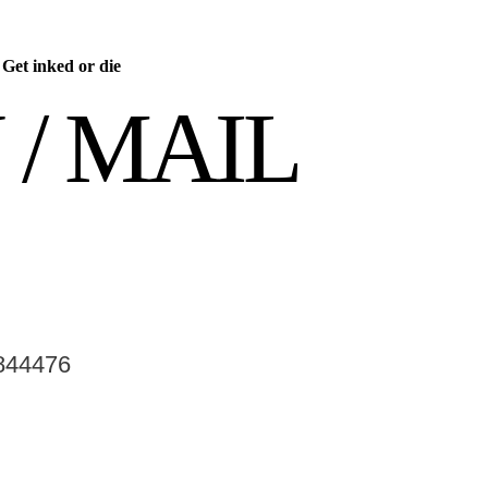
/
Get inked or die
/ MAIL
5844476