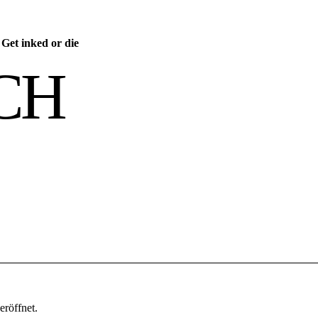
/
Get inked or die
CH
röffnet.